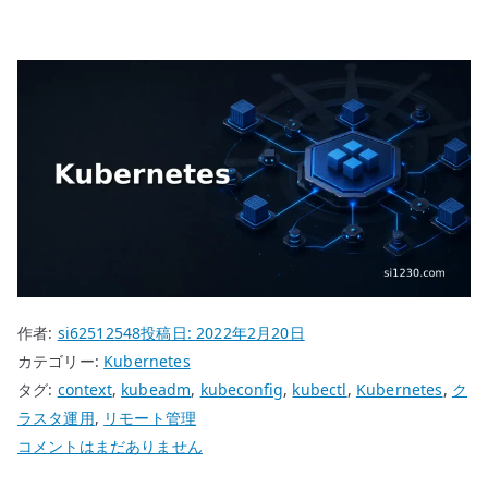
作者:
si62512548
投稿日:
2022年2月20日
カテゴリー:
Kubernetes
タグ:
context
,
kubeadm
,
kubeconfig
,
kubectl
,
Kubernetes
,
ク
ラスタ運用
,
リモート管理
Kubernetes
コメントはまだありません
kubectl