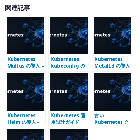
w
有
関連記事
it
te
r
Kubernetes
Kubernetes
Kubernetes
Multus の導入 –
kubeconfig の
MetalLB の導入
Pod に複数 NIC
管理 – 複数クラ
– LoadBalancer
を接続する
スタと context
Service をオン
を使い分ける
プレ環境で成立
させる
Kubernetes
Kubernetes 運
古い
Helm の導入 –
用設計ガイド
Kubernetes ク
Chart でアプリ
ラスター構築メ
ケーション構成
モ – kubeadm