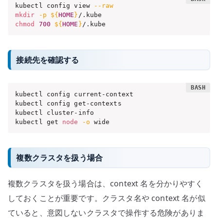
kubectl config view 
--raw
mkdir
-p
${
HOME
}
chmod
700
${
HOME
}
/.kube
接続先を確認する
kubectl config current-context

kubectl config get-contexts

kubectl cluster-info

kubectl get 
node
-o
 wide
複数クラスタを扱う場合
複数クラスタを扱う場合は、context 名を分かりやすく
しておくことが重要です。クラスタ名や context 名が似
ていると、意図しないクラスタで操作する危険がありま