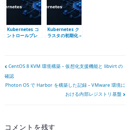
を管理する
手順を現在の記
事へ読み替える
Kubernetes コ
Kubernetes ク
ントロールプレ
ラスタの初期化 –
ーンノードを追
kubeadm reset
加できない場合 –
の基本
kubeadm-certs
を再生成する
投
CentOS 8 KVM 環境構築 – 仮想化支援機能と libvirt の
確認
稿
Photon OS で Harbor を構築した記録 – VMware 環境に
ナ
おける内部レジストリ基盤
ビ
ゲ
ー
コメントを残す