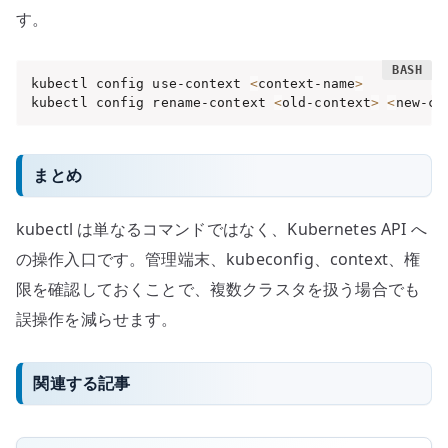
す。
kubectl config use-context 
<
context-name
>
kubectl config rename-context 
<
old-context
>
<
new-co
まとめ
kubectl は単なるコマンドではなく、Kubernetes API へ
の操作入口です。管理端末、kubeconfig、context、権
限を確認しておくことで、複数クラスタを扱う場合でも
誤操作を減らせます。
関連する記事