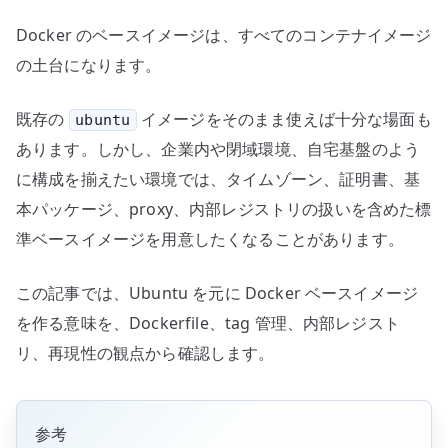
ー
Docker のベースイメージは、すべてのコンテナイメージ
ジ、
Dockerfile、
の土台になります。
tag
管
既存の
イメージをそのまま使えば十分な場面も
ubuntu
理
あります。しかし、企業内や閉域環境、自宅基盤のよう
を
に構成を揃えたい環境では、タイムゾーン、証明書、基
考
本パッケージ、proxy、内部レジストリの扱いを含めた標
え
準ベースイメージを用意したくなることがあります。
る
へ
この記事では、Ubuntu を元に Docker ベースイメージ
の
を作る意味を、Dockerfile、tag 管理、内部レジスト
リ、再現性の観点から確認します。
参考