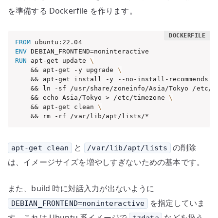
を準備する Dockerfile を作ります。
FROM
 ubuntu:22.04
ENV
 DEBIAN_FRONTEND=noninteractive
RUN
 apt-get update 
\
    && apt-get -y upgrade 
\
    && apt-get install -y --no-install-recommends c
    && ln -sf /usr/share/zoneinfo/Asia/Tokyo /etc/l
    && echo Asia/Tokyo > /etc/timezone 
\
    && apt-get clean 
\
    && rm -rf /var/lib/apt/lists/*
と
の削除
apt-get clean
/var/lib/apt/lists
は、イメージサイズを増やしすぎないための基本です。
また、build 時に対話入力が出ないように
を指定していま
DEBIAN_FRONTEND=noninteractive
す。これは Ubuntu 系イメージで
などを扱う
tzdata