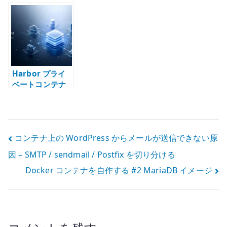
MariaDB イメー
リとは何か – 外
systemd drop-
ジ
部接続を減ら
in で daemon
し、内部配布基
の外部接続を制
盤を作る
御する
Harbor プライ
ベートコンテナ
レジストリ構築 –
Kubernetes /
Docker 向け内
部レジストリを
投
コンテナ上の WordPress からメールが送信できない原
用意する
因 – SMTP / sendmail / Postfix を切り分ける
稿
Docker コンテナを自作する #2 MariaDB イメージ
ナ
ビ
ゲ