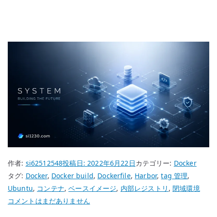
作者:
si62512548
投稿日:
2022年6月22日
カテゴリー:
Docker
タグ:
Docker
,
Docker build
,
Dockerfile
,
Harbor
,
tag 管理
,
Ubuntu
,
コンテナ
,
ベースイメージ
,
内部レジストリ
,
閉域環境
Docker
コメントはまだありません
ベ