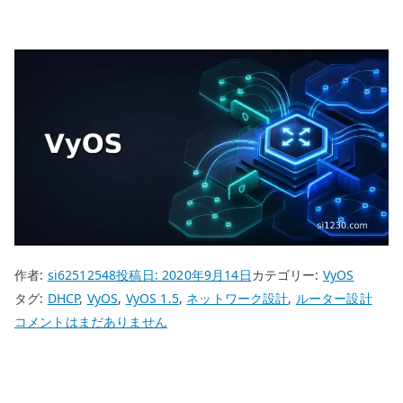
作者:
si62512548
投稿日:
2020年9月14日
カテゴリー:
VyOS
タグ:
DHCP
,
VyOS
,
VyOS 1.5
,
ネットワーク設計
,
ルーター設計
VyOS
コメントはまだありません
DHCP
サ
ー