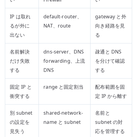
IP は取れ
default-router、
gateway と外
るが外に
NAT、route
向き経路を見
出ない
る
名前解決
dns-server、DNS
疎通と DNS
だけ失敗
forwarding、上流
を分けて確認
する
DNS
する
固定 IP と
range と固定割当
配布範囲を固
衝突する
定 IP から離す
別 subnet
shared-network-
名前と
の設定を
name と subnet
subnet の対
見失う
応を管理する