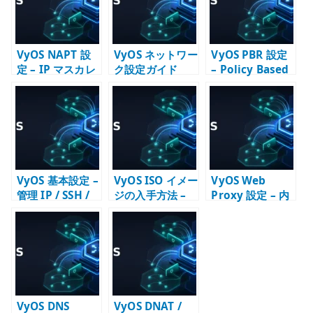
VyOS NAPT 設
VyOS ネットワー
VyOS PBR 設定
定 – IP マスカレ
ク設定ガイド
– Policy Based
ードで LAN から
Routing の基本
外へ出す
VyOS 基本設定 –
VyOS ISO イメー
VyOS Web
管理 IP / SSH /
ジの入手方法 –
Proxy 設定 – 内
DNS / NTP /
Rolling /
部向け明示プロ
SNMP の初期設
Stream / LTS の
キシとして使う
定
選び方
VyOS DNS
VyOS DNAT /