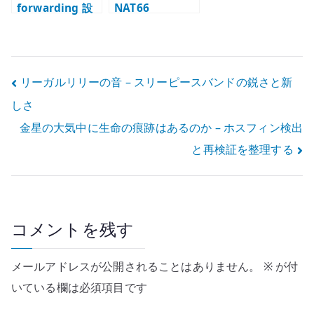
forwarding 設
NAT66
定 – 内部ネット
destination 設
ワークの名前解
定 – 公開サービ
決を設計する
スへの転送と
Firewall
投
リーガルリリーの音 – スリーピースバンドの鋭さと新
しさ
稿
金星の大気中に生命の痕跡はあるのか – ホスフィン検出
ナ
と再検証を整理する
ビ
ゲ
ー
コメントを残す
シ
メールアドレスが公開されることはありません。
※
が付
ョ
いている欄は必須項目です