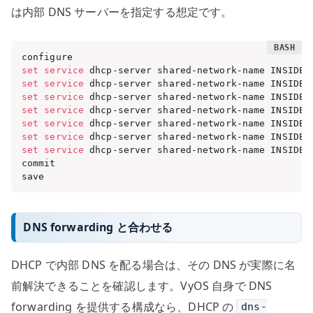
は内部 DNS サーバーを指定する想定です。
set
service
set
service
 dhcp-server shared-network-name INSIDE 
set
service
 dhcp-server shared-network-name INSIDE 
set
service
 dhcp-server shared-network-name INSIDE 
set
service
 dhcp-server shared-network-name INSIDE 
set
service
 dhcp-server shared-network-name INSIDE 
set
service
 dhcp-server shared-network-name INSIDE 
commit

save
DNS forwarding と合わせる
DHCP で内部 DNS を配る場合は、その DNS が実際に名
前解決できることを確認します。VyOS 自身で DNS
forwarding を提供する構成なら、DHCP の
dns-