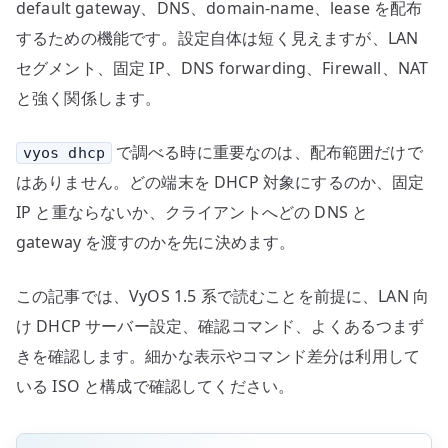
へ
default gateway、DNS、domain-name、lease を配布
の
するための機能です。設定自体は短く見えますが、LAN
セグメント、固定 IP、DNS forwarding、Firewall、NAT
と強く関係します。
で調べる時に重要なのは、配布範囲だけで
vyos dhcp
はありません。どの端末を DHCP 対象にするのか、固定
IP と重ならないか、クライアントへどの DNS と
gateway を渡すのかを先に決めます。
この記事では、VyOS 1.5 系で読むことを前提に、LAN 向
け DHCP サーバー設定、確認コマンド、よくあるつまず
きを確認します。細かな表示やコマンド差分は利用して
いる ISO と構成で確認してください。