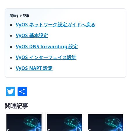
関連する記事
VyOS ネットワーク設定ガイドへ戻る
VyOS 基本設定
VyOS DNS forwarding 設定
VyOS インターフェイス設計
VyOS NAPT 設定
T
共
w
有
関連記事
it
te
r