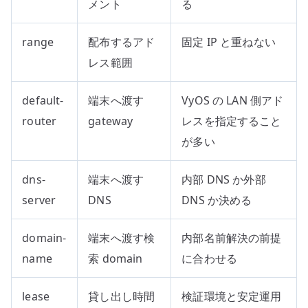
メント
る
range
配布するアド
固定 IP と重ねない
レス範囲
default-
端末へ渡す
VyOS の LAN 側アド
router
gateway
レスを指定すること
が多い
dns-
端末へ渡す
内部 DNS か外部
server
DNS
DNS か決める
domain-
端末へ渡す検
内部名前解決の前提
name
索 domain
に合わせる
lease
貸し出し時間
検証環境と安定運用