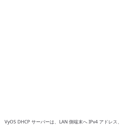
バ
ー
設
定
–
LAN
向
け
ア
ド
レ
ス
配
布
の
基
VyOS DHCP サーバーは、LAN 側端末へ IPv4 アドレス、
本