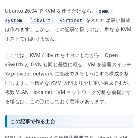
作
Ubuntu 26.04 で KVM を使うだけなら、
qemu-
る
へ
、
、
を入れれば最小構成
system
libvirt
virtinst
の
は作れます。しかし、この記事で扱うのは、単なる KVM
ホストではありません。
ここでは、KVM / libvirt を土台にしながら、Open
vSwitch と OVN も同じ基盤に載せ、VM を論理スイッチ
や provider network に接続できるようにする構成を整
理します。一般的な KVM 入門より少し重い構成ですが、
複数 VLAN、localnet、VM ネットワーク分離を前提にす
る場合は、この形にしておく意味があります。
この記事で作る土台
KVM は Linux kernel の仮想化機能です。libvirt は VM