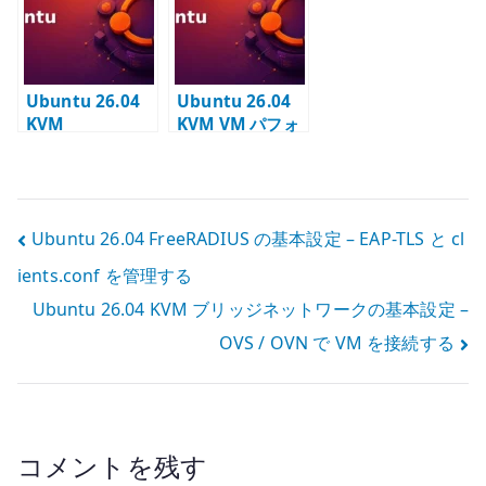
する
を作る
Ubuntu 26.04
Ubuntu 26.04
KVM
KVM VM パフォ
HugePages の
ーマンス確認 –
基本 – VM 用メ
virtio /
モリを起動時に
HugePages /
予約する
io_uring を見る
投
Ubuntu 26.04 FreeRADIUS の基本設定 – EAP-TLS と cl
ients.conf を管理する
稿
Ubuntu 26.04 KVM ブリッジネットワークの基本設定 –
ナ
OVS / OVN で VM を接続する
ビ
ゲ
ー
コメントを残す