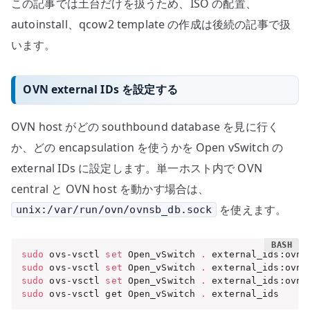
この記事では土台だけを扱うため、ISO の配置、
autoinstall、qcow2 template の作成は後続の記事で扱
います。
OVN external IDs を設定する
OVN host がどの southbound database を見に行く
か、どの encapsulation を使うかを Open vSwitch の
external IDs に設定します。単一ホスト内で OVN
central と OVN host を動かす場合は、
を使えます。
unix:/var/run/ovn/ovnsb_db.sock
sudo
 ovs-vsctl 
set
 Open_vSwitch 
.
 external_ids:ovn-
sudo
 ovs-vsctl 
set
 Open_vSwitch 
.
 external_ids:ovn-
sudo
 ovs-vsctl 
set
 Open_vSwitch 
.
 external_ids:ovn-
sudo
 ovs-vsctl get Open_vSwitch 
.
 external_ids