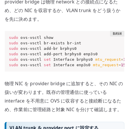
provider bridge は物理 network との接続点になるた
め、どの NIC を収容するか、VLAN trunk をどう扱うか
を先に決めます。
sudo
sudo
sudo
sudo
sudo
 ovs-vsctl 
set
 Interface brphys0 
mtu_request
=
15
sudo
 ovs-vsctl 
set
 Interface enp3s0 
mtu_request
=
150
物理 NIC を provider bridge に追加すると、その NIC の
扱いが変わります。既存の管理通信に使っている
interface を不用意に OVS に収容すると接続断になるた
め、作業前に管理経路と対象 NIC を分けて確認します。
VLAN trunk を provider port に設定する