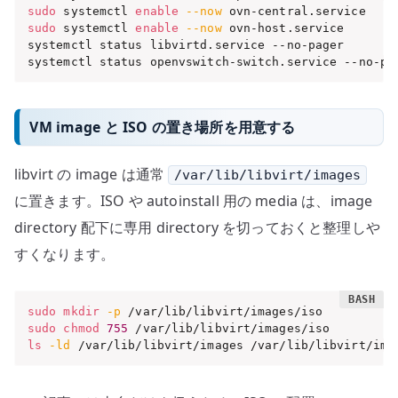
sudo
 systemctl 
enable
--now
sudo
 systemctl 
enable
--now
 ovn-host.service

systemctl status libvirtd.service --no-pager

systemctl status openvswitch-switch.service --no-pa
VM image と ISO の置き場所を用意する
libvirt の image は通常
/var/lib/libvirt/images
に置きます。ISO や autoinstall 用の media は、image
directory 配下に専用 directory を切っておくと整理しや
すくなります。
sudo
mkdir
-p
sudo
chmod
755
ls
-ld
 /var/lib/libvirt/images /var/lib/libvirt/ima