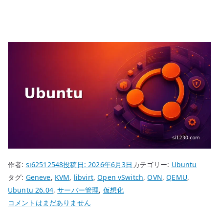
作者:
si62512548
投稿日:
2026年6月3日
カテゴリー:
Ubuntu
タグ:
Geneve
,
KVM
,
libvirt
,
Open vSwitch
,
OVN
,
QEMU
,
Ubuntu 26.04
,
サーバー管理
,
仮想化
Ubuntu
コメントはまだありません
26.04