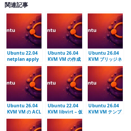
関連記事
it
te
r
Ubuntu 22.04
Ubuntu 26.04
Ubuntu 26.04
netplan apply
KVM VM の作成
KVM ブリッジネ
の ovsdb-
– テンプレート
ットワークの基
server.service
qcow2 から
本設定 – OVS /
警告 – Open
libvirt domain
OVN で VM を接
vSwitch を使わ
を定義する
続する
ない環境での考
え方
Ubuntu 26.04
Ubuntu 22.04
Ubuntu 26.04
KVM VM の ACL
KVM libvirt – 仮
KVM VM テンプ
設定 – OVN
想ネットワーク
レートの作成 –
logical port 単
と管理基盤を確
autoinstall と
位で通信を制御
認する
qcow2 の複製元